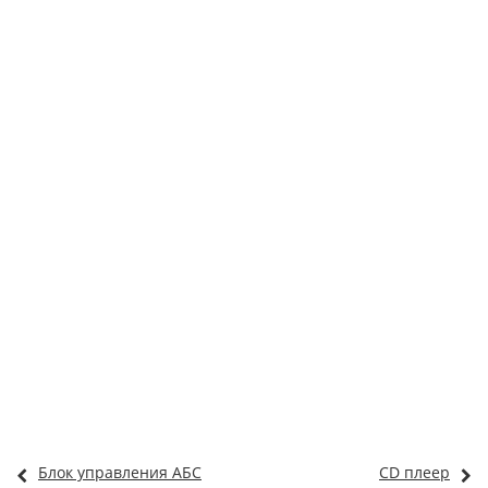
Блок управления АБС
CD плеер