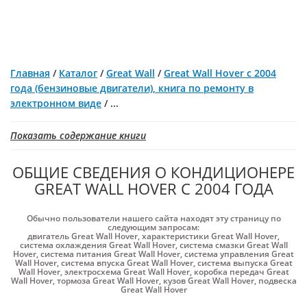
Главная
/
Каталог
/
Great Wall
/
Great Wall Hover с 2004
года (бензиновые двигатели), книга по ремонту в
электронном виде
/
...
Показать содержание книги
ОБЩИЕ СВЕДЕНИЯ О КОНДИЦИОНЕРЕ
GREAT WALL HOVER С 2004 ГОДА
Обычно пользователи нашего сайта находят эту страницу по
следующим запросам:
двигатель Great Wall Hover
,
характеристики Great Wall Hover
,
система охлаждения Great Wall Hover
,
система смазки Great Wall
Hover
,
система питания Great Wall Hover
,
система управления Great
Wall Hover
,
система впуска Great Wall Hover
,
система выпуска Great
Wall Hover
,
электросхема Great Wall Hover
,
коробка передач Great
Wall Hover
,
тормоза Great Wall Hover
,
кузов Great Wall Hover
,
подвеска
Great Wall Hover