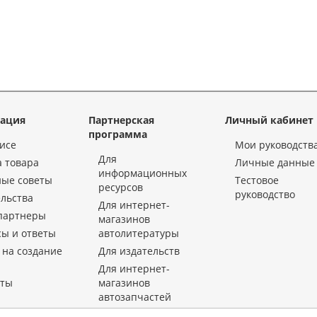
ация
Партнерская
Личный кабинет
программа
исе
Мои руководств
Для
 товара
Личные данные
информационных
ные советы
Тестовое
ресурсов
руководство
льства
Для интернет-
партнеры
магазинов
ы и ответы
автолитературы
 на создание
Для издательств
Для интернет-
кты
магазинов
автозапчастей