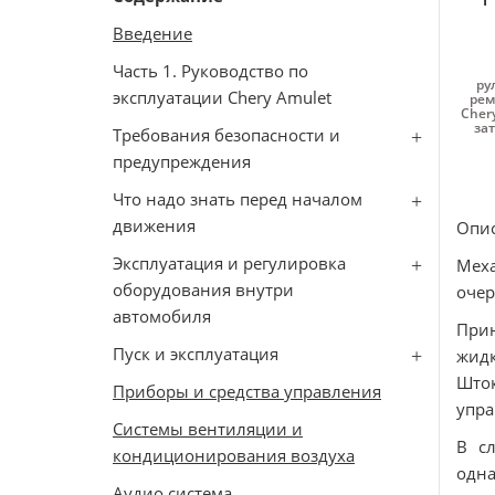
Введение
Часть 1. Руководство по
ру
эксплуатации Chery Amulet
рем
Chery
за
Требования безопасности и
предупреждения
Что надо знать перед началом
движения
Опис
Эксплуатация и регулировка
Меха
оборудования внутри
очер
автомобиля
Прин
Пуск и эксплуатация
жидк
Шток
Приборы и средства управления
упра
Системы вентиляции и
В с
кондиционирования воздуха
одна
Аудио система