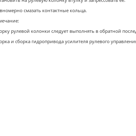
становить на рулевую колонку втулку и запрессовать ее.
авномерно смазать контактные кольца.
мечание:
орку рулевой колонки следует выполнять в обратной после
орка и сборка гидропривода усилителя рулевого управлени