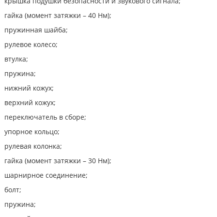
крышка подушки безопасности и звукового сигнала;
гайка (момент затяжки – 40 Нм);
пружинная шайба;
рулевое колесо;
втулка;
пружина;
нижний кожух;
верхний кожух;
переключатель в сборе;
упорное кольцо;
рулевая колонка;
гайка (момент затяжки – 30 Нм);
шарнирное соединение;
болт;
пружина;