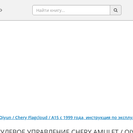
 Qiyun / Chery Flagcloud / A15 с 1999 года, инструкция по эксп
РУЛЕВОЕ УПРАВЛЕНИЕ CHERY AMULET / QIY