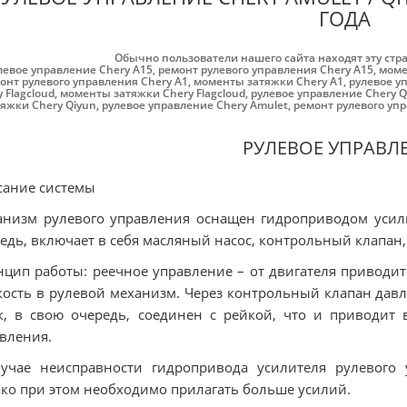
ГОДА
Обычно пользователи нашего сайта находят эту стр
левое управление Chery A15
,
ремонт рулевого управления Chery A15
,
моме
онт рулевого управления Chery A1
,
моменты затяжки Chery A1
,
рулевое уп
 Flagcloud
,
моменты затяжки Chery Flagcloud
,
рулевое управление Chery Q
тяжки Chery Qiyun
,
рулевое управление Chery Amulet
,
ремонт рулевого уп
РУЛЕВОЕ УПРАВЛ
ание системы
низм рулевого управления оснащен гидроприводом усили
едь, включает в себя масляный насос, контрольный клапан,
цип работы: реечное управление – от двигателя приводит
ость в рулевой механизм. Через контрольный клапан давл
, в свою очередь, соединен с рейкой, что и приводит 
вления.
лучае неисправности гидропривода усилителя рулевого
ко при этом необходимо прилагать больше усилий.