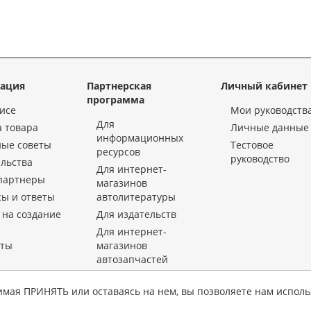
ация
Партнерская
Личный кабинет
программа
исе
Мои руководств
Для
 товара
Личные данные
информационных
ные советы
Тестовое
ресурсов
руководство
льства
Для интернет-
партнеры
магазинов
ы и ответы
автолитературы
 на создание
Для издательств
Для интернет-
кты
магазинов
автозапчастей
«KrutilVertel» © 2015-2026 Все права защищены.
имая ПРИНЯТЬ или оставаясь на нем, вы позволяете нам исполь
 использование материалов данной страницы для воспроизведения, переноса на другие