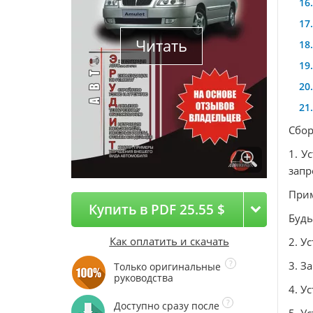
Читать
Сбор
1. У
запр
При
Купить в PDF 25.55 $
Будь
Как оплатить и скачать
2. У
3. З
Только оригинальные
руководства
4. У
Доступно сразу после