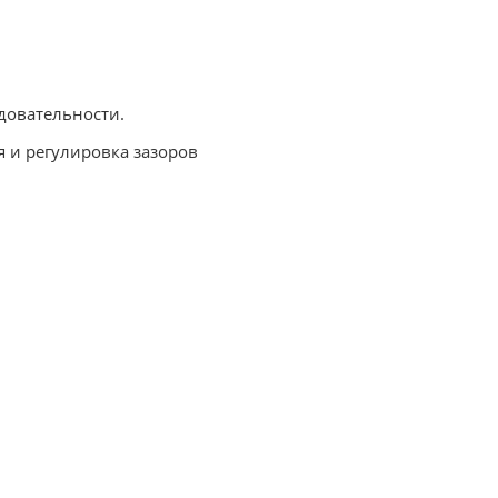
довательности.
я и регулировка зазоров