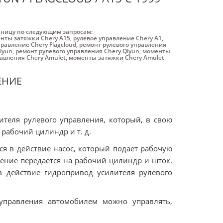
аницу по следующим запросам:
нты затяжки Chery A15
,
рулевое управление Chery A1
,
равление Chery Flagcloud
,
ремонт рулевого управления
iyun
,
ремонт рулевого управления Chery Qiyun
,
моменты
равления Chery Amulet
,
моменты затяжки Chery Amulet
ЕНИЕ
теля рулевого управления, который, в свою
 рабочий цилиндр и т. д.
ся в действие насос, который подает рабочую
ение передается на рабочий цилиндр и шток.
в действие гидропривод усилителя рулевого
 управления автомобилем можно управлять,