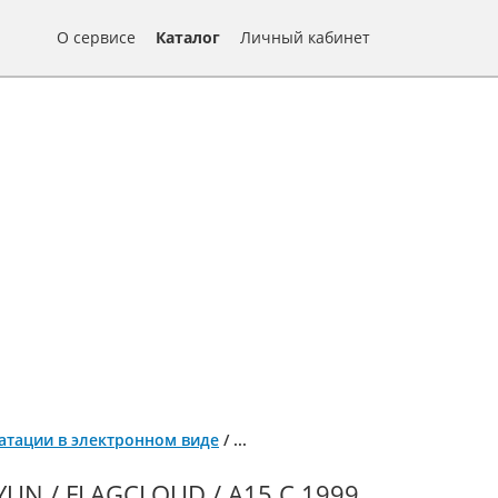
О сервисе
Каталог
Личный кабинет
луатации в электронном виде
/
...
UN / FLAGCLOUD / A15 С 1999