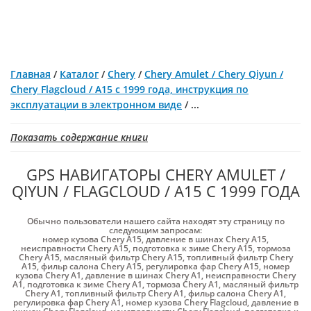
Главная
/
Каталог
/
Chery
/
Chery Amulet / Chery Qiyun /
Chery Flagcloud / A15 с 1999 года, инструкция по
эксплуатации в электронном виде
/
...
Показать содержание книги
GPS НАВИГАТОРЫ CHERY AMULET /
QIYUN / FLAGCLOUD / A15 С 1999 ГОДА
Обычно пользователи нашего сайта находят эту страницу по
следующим запросам:
номер кузова Chery A15
,
давление в шинах Chery A15
,
неисправности Chery A15
,
подготовка к зиме Chery A15
,
тормоза
Chery A15
,
масляный фильтр Chery A15
,
топливный фильтр Chery
A15
,
фильр салона Chery A15
,
регулировка фар Chery A15
,
номер
кузова Chery A1
,
давление в шинах Chery A1
,
неисправности Chery
A1
,
подготовка к зиме Chery A1
,
тормоза Chery A1
,
масляный фильтр
Chery A1
,
топливный фильтр Chery A1
,
фильр салона Chery A1
,
регулировка фар Chery A1
,
номер кузова Chery Flagcloud
,
давление в