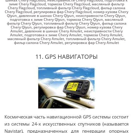
шинах Chery Flagcloud
,
неисправности Chery Flagcloud
,
подготовка к
зиме Chery Flagcloud
,
тормоза Chery Flagcloud
,
масляный фильтр
Chery Flagcloud
,
топливный фильтр Chery Flagcloud
,
фильр салона
Chery Flagcloud
,
регулировка фар Chery Flagcloud
,
номер кузова Chery
Qiyun
,
давление в шинах Chery Qiyun
,
неисправности Chery Qiyun
,
подготовка к зиме Chery Qiyun
,
тормоза Chery Qiyun
,
масляный
фильтр Chery Qiyun
,
топливный фильтр Chery Qiyun
,
фильр салона
Chery Qiyun
,
регулировка фар Chery Qiyun
,
номер кузова Chery
Amulet
,
давление в шинах Chery Amulet
,
неисправности Chery
Amulet
,
подготовка к зиме Chery Amulet
,
тормоза Chery Amulet
,
масляный фильтр Chery Amulet
,
топливный фильтр Chery Amulet
,
фильр салона Chery Amulet
,
регулировка фар Chery Amulet
11. GPS НАВИГАТОРЫ
Космическая часть навигационной GPS системы состоит
из системы 24-х искусственных спутников (называется
Navistar), предназначенных для генерации опорных