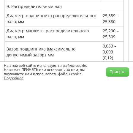
9. Распределительный вал
Диаметр подшипника распределительного
25,359 –
вала, мм
25,380
Диаметр манжеты распределительного
25,290 –
вала, мм
25,309
0,053 –
Зазор подшипника (максимально
0,093
допустимый зазор), мм
(0,12)
На этом веб-сайте используются файлы cookie.
0,05 –
Осевой зазор распределительного вала, мм
Нажимая ПРИНЯТЬ или оставаясь на нем, вы
Принять
0,39
позволяете нам использовать файлы cookie.
Подробнее
Ход впускного клапана, мм
8,75
Ход выпускного клапана, мм
8
закрытия
1,4
(после ВМТ)
Момент открытия и закрытия
выпускного клапана
открытия (до
38,6
НМТ)
закрытия