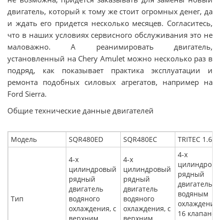
двигатель, который к тому же стоит огромных денег, да
и ждать его придется несколько месяцев. Согласитесь,
что в наших условиях сервисного обслуживания это не
маловажно. А реанимировать двигатель,
установленный на Chery Amulet можно несколько раз в
подряд, как показывает практика эксплуатации и
ремонта подобных силовых агрегатов, например на
Ford Sierra.
Общие технические данные двигателей
Модель
SQR480ED
SQR480EC
TRITEC 1.6 L
4-х
4-х
4-х
цилиндров
цилиндровый
цилиндровый
рядный
рядный
рядный
двигатель с
двигатель
двигатель
водяным
Тип
водяного
водяного
охлаждение
охлаждения, с
охлаждения, с
16 клапанов
верхним
верхним