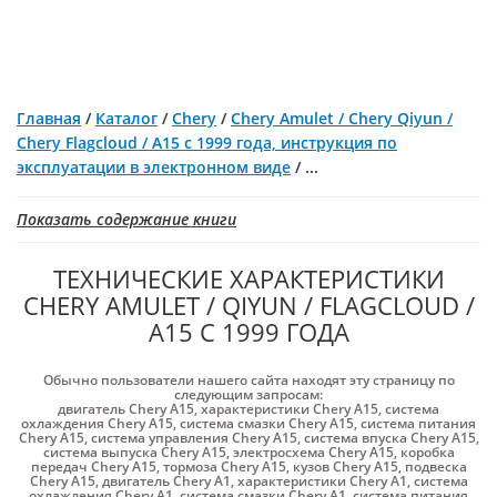
Главная
/
Каталог
/
Chery
/
Chery Amulet / Chery Qiyun /
Chery Flagcloud / A15 с 1999 года, инструкция по
эксплуатации в электронном виде
/
...
Показать содержание книги
ТЕХНИЧЕСКИЕ ХАРАКТЕРИСТИКИ
CHERY AMULET / QIYUN / FLAGCLOUD /
A15 С 1999 ГОДА
Обычно пользователи нашего сайта находят эту страницу по
следующим запросам:
двигатель Chery A15
,
характеристики Chery A15
,
система
охлаждения Chery A15
,
система смазки Chery A15
,
система питания
Chery A15
,
система управления Chery A15
,
система впуска Chery A15
,
система выпуска Chery A15
,
электросхема Chery A15
,
коробка
передач Chery A15
,
тормоза Chery A15
,
кузов Chery A15
,
подвеска
Chery A15
,
двигатель Chery A1
,
характеристики Chery A1
,
система
охлаждения Chery A1
,
система смазки Chery A1
,
система питания