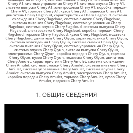
Chery A1
,
система управления Chery A1
,
система впуска Chery A1
,
система выпуска Chery A1
,
электросхема Chery A1
,
коробка передач
Chery A1
,
тормоза Chery A1
,
кузов Chery A1
,
подвеска Chery A1
,
двигатель Chery Flagcloud
,
характеристики Chery Flagcloud
,
система
охлаждения Chery Flagcloud
,
система смазки Chery Flagcloud
,
система питания Chery Flagcloud
,
система управления Chery
Flagcloud
,
система впуска Chery Flagcloud
,
система выпуска Chery
Flagcloud
,
электросхема Chery Flagcloud
,
коробка передач Chery
Flagcloud
,
тормоза Chery Flagcloud
,
кузов Chery Flagcloud
,
подвеска
Chery Flagcloud
,
двигатель Chery Qiyun
,
характеристики Chery Qiyun
,
система охлаждения Chery Qiyun
,
система смазки Chery Qiyun
,
система питания Chery Qiyun
,
система управления Chery Qiyun
,
система впуска Chery Qiyun
,
система выпуска Chery Qiyun
,
электросхема Chery Qiyun
,
коробка передач Chery Qiyun
,
тормоза
Chery Qiyun
,
кузов Chery Qiyun
,
подвеска Chery Qiyun
,
двигатель
Chery Amulet
,
характеристики Chery Amulet
,
система охлаждения
Chery Amulet
,
система смазки Chery Amulet
,
система питания Chery
Amulet
,
система управления Chery Amulet
,
система впуска Chery
Amulet
,
система выпуска Chery Amulet
,
электросхема Chery Amulet
,
коробка передач Chery Amulet
,
тормоза Chery Amulet
,
кузов Chery
Amulet
,
подвеска Chery Amulet
1. ОБЩИЕ СВЕДЕНИЯ