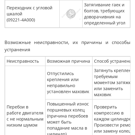
Затягивание гаек и
Переходник с угловой
болтов, требующих
шкалой
доворачивния на
(09221-4A000)
определенный угол
Возможные неисправности, их причины и способы
устранения
Неисправность
Возможная причина
Способ устранения
Затянуть креплени
Отпустились
требуемым
крепления или
моментом затяжки
неправильно
или заменить
установлен маховик
маховик
Повышенный износ
Перебои в
Проверить
поршневых колец
работе двигателя
компрессию в
(причина перебоев
с не нормальным
каждом цилиндре
может быть
низким шумом
Произвести ремон
попадание масла в
или замену колец
цилиндр)