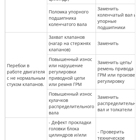
Заменить
Поломка упорного
коленчатый вал ил
подшипника
упорные
коленчатого вала
подшипники
Захват клапанов
(нагар на стержнях
Заменить
клапанов)
Повышенный износ
Заменить цепь/
Перебои в
или нарушение
ремень привода
работе двигателя
регулировки
ГРМ или произвест
с не нормальным
приводной цепи
регулировку
стуком клапанов.
или ремня ГРМ
Повышенный износ
Заменить
кулачков
распределительны
распределительного
вал и толкатели
вала
- Дефект прокладки
головки блока
- Проверить
цилиндров и/или
техническое