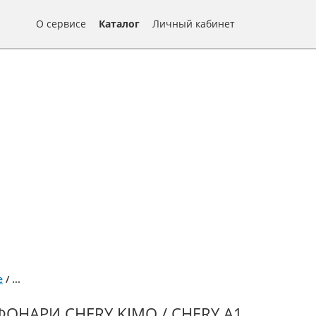
О сервисе
Каталог
Личный кабинет
е
/
...
НАРИ CHERY KIMO / CHERY А1