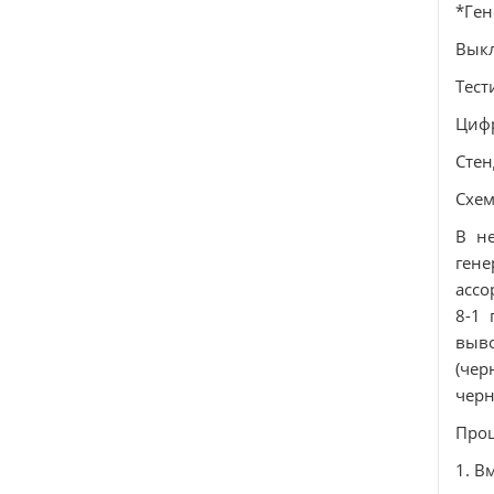
*Ген
Вык
Тес
Циф
Стен
Схем
В не
ген
ассо
8-1 
выво
(чер
черн
Проц
1. В