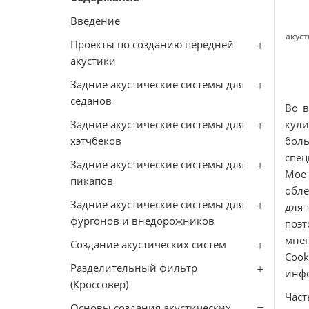
Введение
акуст
Проекты по созданию передней
акустики
Задние акустические системы для
седанов
Во в
Задние акустические системы для
кули
хэтчбеков
боль
спец
Задние акустические системы для
Мое
пикапов
обле
Задние акустические системы для
для 
фургонов и внедорожников
поэ
мнен
Создание акустических систем
Cook
Разделительный фильтр
инф
(Кроссовер)
Час
Основы создания акустических