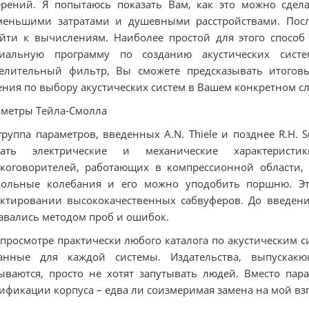
ерений. Я попытаюсь показать Вам, как это можно сде
меньшими затратами и душевными расстройствами. Пос
йти к вычислениям. Наиболее простой для этого спосо
циальную программу по созданию акустических систе
делительный фильтр, Вы сможете предсказывать итогов
ния по выбору акустических систем в Вашем конкретном сл
метры Тейла-Смолла
группа параметров, введенных A.N. Thiele и позднее R.H
сать электрические и механические характерист
коговорителей, работающих в компрессионной области, т
дольные колебания и его можно уподобить поршню. Э
ктировании высококачественных сабвуферов. До введени
авались методом проб и ошибок.
просмотре практически любого каталога по акустическим 
занные для каждой системы. Издательства, выпускак
ываются, просто не хотят запутывать людей. Вместо пар
ификации корпуса – едва ли соизмеримая замена на мой взг