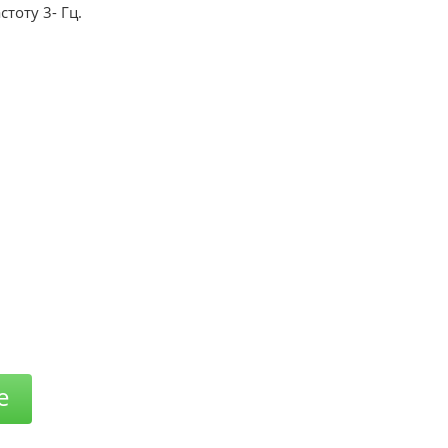
тоту 3- Гц.
е