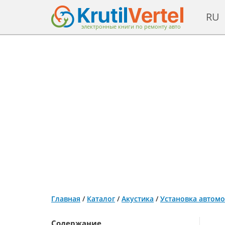
RU
электронные книги по ремонту авто
Главная
/
Каталог
/
Акустика
/
Установка автомо
Содержание