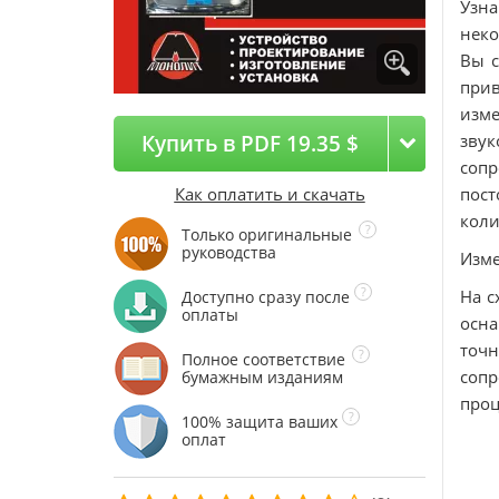
Узна
неко
Вы с
при
изм
Купить в PDF 19.35 $
зву
сопр
Как оплатить и скачать
пост
коли
Только оригинальные
руководства
Изме
На с
Доступно сразу после
оплаты
осна
точ
Полное соответствие
соп
бумажным изданиям
проц
100% защита ваших
оплат