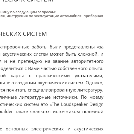
аницу по следующим запросам:
иля
,
инструкция по эксплуатации автомобиля
,
приборная
ЧЕСКИХ СИСТЕМ
ектировочные работы были представлены «за
я акустических систем может быть сложной, и
 я и не претендую на звание авторитетного
поделиться с Вами частью собственного опыта.
й карты с практическими указателями,
льше о создании акустических систем. Однако,
ется почитать специализированную литературу,
зличные литературные источники. По моему
тических систем это «The Loudspeaker Design
uilder также являются источником полезной
е основных электрических и акустических