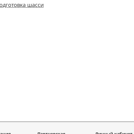
одготовка шасси
ация
Партнерская
Личный кабинет