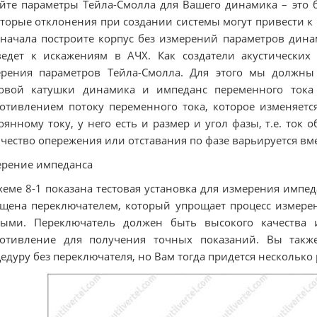
йте параметры Тейла-Смолла для Вашего динамика – это 
торые отклонения при создании системы могут привести к
начала построите корпус без измерений параметров динам
ведет к искажениям в АЧХ. Как создатели акустически
ерения параметров Тейла-Смолла. Для этого мы должны
ковой катушки динамика и импеданс переменного тока 
отивлением потоку переменного тока, которое изменяется
оянному току, у него есть и размер и угол фазы, т.е. ток
чество опережения или отставания по фазе варьируется вме
рение импеданса
хеме 8-1 показана тестовая установка для измерения импед
щена переключателем, который упрощает процесс измерен
ными. Переключатель должен быть высокого качества и
ротивление для получения точных показаний. Вы такж
едуру без переключателя, но Вам тогда придется несколько