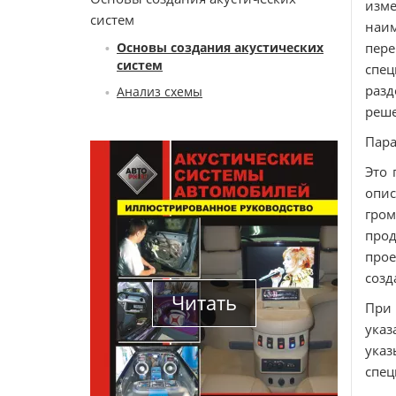
изм
систем
наи
Основы создания акустических
пере
систем
спе
раз
Анализ схемы
реше
Пара
Это 
опи
гром
про
прое
созд
Читать
При 
ука
указ
спец