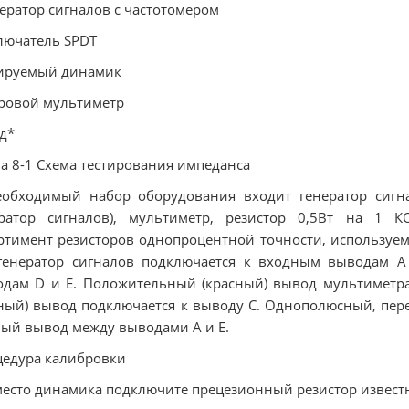
ератор сигналов с частотомером
лючатель SPDT
тируемый динамик
ровой мультиметр
д*
а 8-1 Схема тестирования импеданса
обходимый набор оборудования входит генератор сигна
ератор сигналов), мультиметр, резистор 0,5Вт на 1 К
ртимент резисторов однопроцентной точности, используем
генератор сигналов подключается к входным выводам A
дам D и E. Положительный (красный) вывод мультиметр
ный) вывод подключается к выводу C. Однополюсный, пер
ый вывод между выводами A и E.
едура калибровки
место динамика подключите прецезионный резистор извест