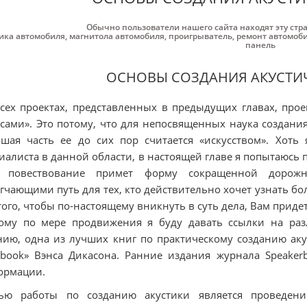
Обычно пользователи нашего сайта находят эту стр
ика автомобиля
,
магнитола автомобиля
,
проигрыватель
,
ремонт автомоб
панель
ОСНОВЫ СОЗДАНИЯ АКУСТИ
сех проектах, представленных в предыдущих главах, про
сами». Это потому, что для непосвященных наука создани
шая часть ее до сих пор считается «искусством». Хоть
иалиста в данной области, в настоящей главе я попытаюсь 
 повествование примет форму сокращенной дорожно
гчающими путь для тех, кто действительно хочет узнать бо
того, чтобы по-настоящему вникнуть в суть дела, Вам прид
тому по мере продвижения я буду давать ссылки на ра
ию, одна из лучших книг по практическому созданию акус
book» Вэнса Дикасона. Ранние издания журнала Speakerb
ормации.
тью работы по созданию акустики является проведени