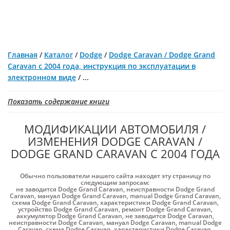
Главная
/
Каталог
/
Dodge
/
Dodge Caravan / Dodge Grand
Caravan с 2004 года, инструкция по эксплуатации в
электронном виде
/
...
Показать содержание книги
МОДИФИКАЦИИ АВТОМОБИЛЯ /
ИЗМЕНЕНИЯ DODGE CARAVAN /
DODGE GRAND CARAVAN С 2004 ГОДА
Обычно пользователи нашего сайта находят эту страницу по
следующим запросам:
не заводится Dodge Grand Caravan
,
неисправности Dodge Grand
Caravan
,
мануал Dodge Grand Caravan
,
manual Dodge Grand Caravan
,
схема Dodge Grand Caravan
,
характеристики Dodge Grand Caravan
,
устройство Dodge Grand Caravan
,
ремонт Dodge Grand Caravan
,
аккумулятор Dodge Grand Caravan
,
не заводится Dodge Caravan
,
неисправности Dodge Caravan
,
мануал Dodge Caravan
,
manual Dodge
Caravan
,
схема Dodge Caravan
,
характеристики Dodge Caravan
,