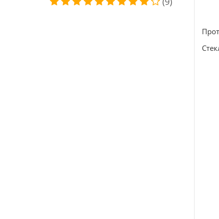
(9)
Прот
Стек