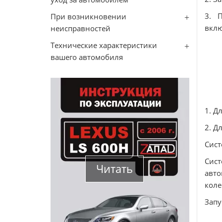
3. 
При возникновении
вклю
неисправностей
Технические характеристики
вашего автомобиля
1. Д
2. Д
Сист
Сист
Читать
авто
коле
Запу