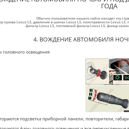
ГОДА
Обычно пользователи нашего сайта находят эту стр
р кузова Lexus LS
,
давление в шинах Lexus LS
,
неисправности Lexus LS
,
фильтр Lexus LS
,
топливный фильтр Lexus LS
,
фильр салон
4. ВОЖДЕНИЕ АВТОМОБИЛЯ НО
 головного освещения
агораются подсветка приборной панели, повторители, габар
агораются фары головного освещения и все перечисленные