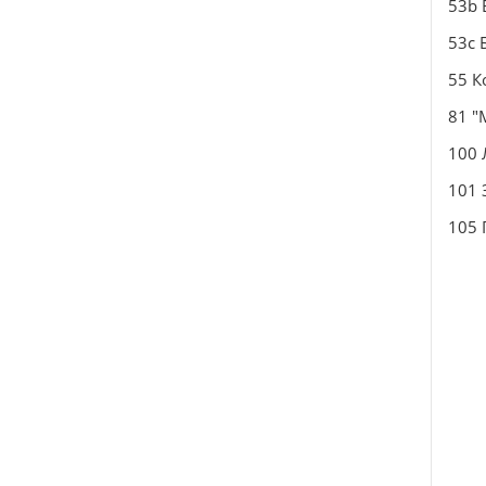
53b 
53c 
55 К
81 "
100 
101
105 