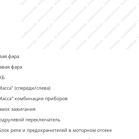
вая фара
авая фара
КБ
Масса" (спереди/слева)
Масса" комбинации приборов
амок зажигания
одрулевой переключатель
Блок реле и предохранителей в моторном отсеке