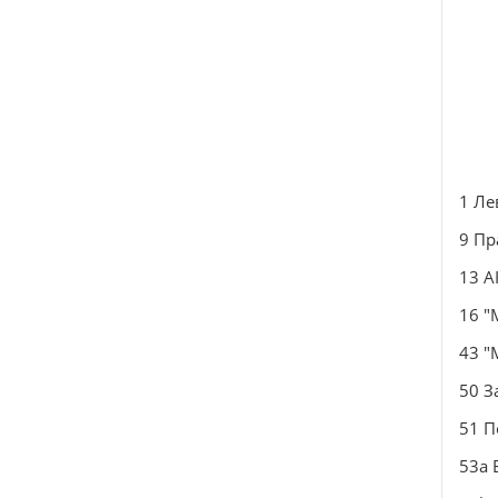
1 Ле
9 Пр
13 А
16 "
43 "
50 З
51 П
53a 