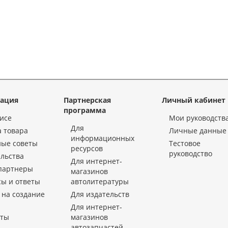
ация
Партнерская
Личный кабинет
программа
исе
Мои руководств
Для
 товара
Личные данные
информационных
ные советы
Тестовое
ресурсов
руководство
льства
Для интернет-
партнеры
магазинов
ы и ответы
автолитературы
 на создание
Для издательств
Для интернет-
кты
магазинов
автозапчастей