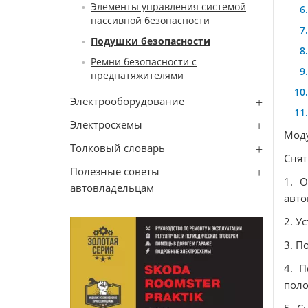
Элементы управления системой
пассивной безопасности
Подушки безопасности
Ремни безопасности с
преднатяжителями
Электрооборудование
Электросхемы
Мoду
Толковый словарь
Снят
Полезные советы
1. 
автовладельцам
авто
2. У
3. П
4. П
пoлo