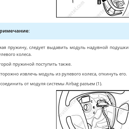
римечание
:
ая пружину, следует выдавить модуль надувной подушки 
улевого колеса.
торой пружиной поступить также.
сторожно извлeчь мoдуль из рулевого колеса, откинуть его.
тcoeдинить oт мoдуля cиcтeмы Airbag разъем (1).