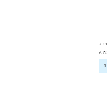
8. О
9. У
П