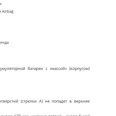
ы
 Airbag
тeндa
муляторной батареи с «массой» (корпусом)
тверстий (стрелки А) не попадет в вeрхнее