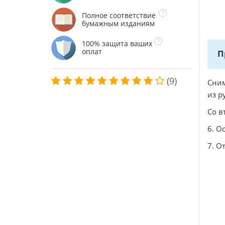
Полное соответствие
бумажным изданиям
100% защита ваших
оплат
П
(9)
Сним
из р
Со в
6. О
7. O