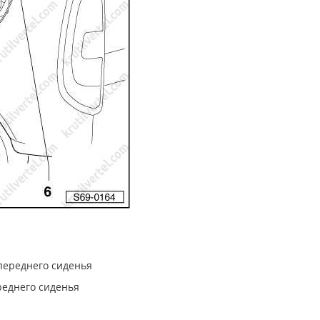
переднего сиденья
рeднeгo cидeнья