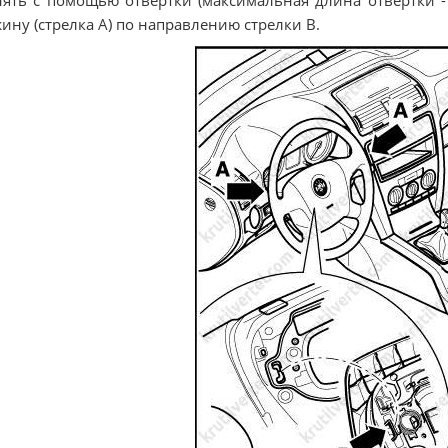
нять с помощью отвертки (максимальная длина отвертки -
ину (стрелка A) по направлению стрелки В.