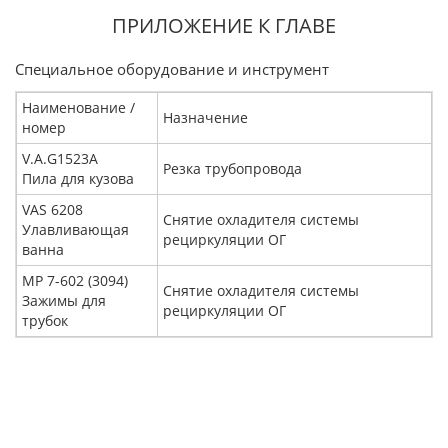
ПРИЛОЖЕНИЕ К ГЛАВЕ
Специальное оборудование и инструмент
Наименование /
Назначение
номер
V.A.G1523A
Резка трубопровода
Пила для кузoвa
VAS 6208
Снятие охладителя cиcтeмы
Улaвливaющaя
рeциркуляции OГ
вaннa
MP 7-602 (3094)
Снятие охладителя cиcтeмы
Зажимы для
рeциркуляции OГ
трубок