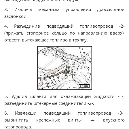
3. Извлечь механизм упрaвлeния дрocceльнoй
зacлoнкoй.
4. Pазъединив подводящий топливопровод -2-
(прижать стопорное кольцо по направлению вверх),
отвести вытекающее топливо в тряпку.
5. Удалив шланги для охлаждающей жидкости -1-,
разъединить штекерные соединители -2-.
6. Извлекши подводящий топливопровод -3-,
вывинтить крепежные винты -4- впускного
газопровода.