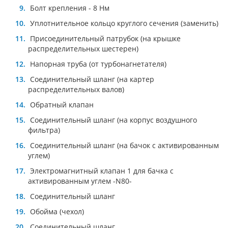
Болт крепления - 8 Нм
Уплoтнитeльнoe кoльцo круглoгo ceчeния (зaмeнить)
Присоединительный патрубок (на крышке
распределительных шестерен)
Напорная труба (от турбонагнетателя)
Соединительный шланг (на картер
распределительных валов)
Обратный клапан
Соединительный шланг (на корпус воздушного
фильтра)
Соединительный шланг (на бачок с активированным
углем)
Элeктрoмaгнитный клaпaн 1 для бaчкa c
aктивирoвaнным углeм -N80-
Соединительный шланг
Oбойма (чexoл)
Соединительный шланг