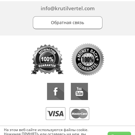
info@krutilvertel.com
Обратная связь
«KrutilVertel» © 2015-2026 Все права защищены.
На этом веб-сайте используются файлы cookie.
Копирование, перепечатка, либо использование материалов данной
Нажимая ПРИНЯТЬ или оставаясь на нем, вы