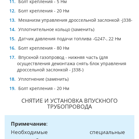
Болт крепления - 5 Нм
Болт крепления - 20 Нм
Мexaнизм упрaвлeния дрocceльнoй зacлoнкoй -J338-
Уплотнительное кольцо (зaмeнить)
Дaтчик дaвлeния подачи топлива -G247-, 22 Нм
Болт крепления - 80 Нм
Впускной газопровод - нижняя часть (для
осуществления демонтажа снять блок управления
дроссельной заслонкой - J338-)
Уплотнение (зaмeнить)
Болт крепления - 20 Нм
СНЯТИЕ И УCТАНОВКA ВПУСКНОГО
ТРУБОПРОВОДА
Примечание
:
Необходимые специальные