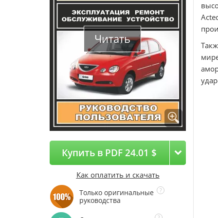
высо
Acte
прои
Читать
Такж
мире
амор
удар
Купить в PDF 24.01 $
Как оплатить и скачать
Только оригинальные
руководства