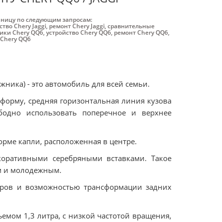
аницу по следующим запросам:
ство Chery Jaggi
,
ремонт Chery Jaggi
,
сравнительные
ики Chery QQ6
,
устройство Chery QQ6
,
ремонт Chery QQ6
,
 Chery QQ6
ника) - это автомобиль для всей семьи.
форму, средняя горизонтальная линия кузова
бодно использовать поперечное и верхнее
рме капли, расположенная в центре.
оративными серебряными вставками. Такое
м и молодежным.
тров и возможностью трансформации задних
емом 1,3 литра, с низкой частотой вращения,