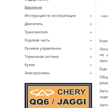
Введение
Инструкция по эксплуатации
хара
Двигатель
Трансмиссия
Ходовая часть
Комп
Рулевое управление
Лини
не 
Тормозная система
прос
Кузов
Еще 
Электросхемы
Общ
реше
Авт
сиде
Авто