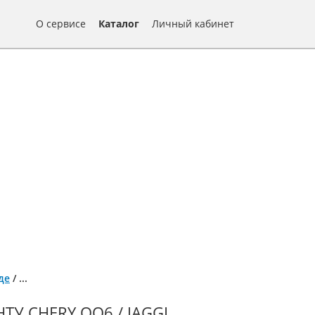
О сервисе
Каталог
Личный кабинет
де
/
...
У CHERY QQ6 / JAGGI