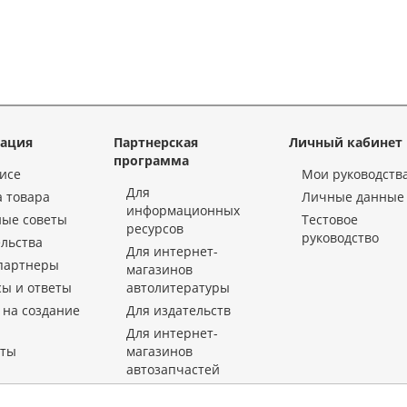
ация
Партнерская
Личный кабинет
программа
исе
Мои руководств
Для
 товара
Личные данные
информационных
ные советы
Тестовое
ресурсов
руководство
льства
Для интернет-
партнеры
магазинов
ы и ответы
автолитературы
 на создание
Для издательств
Для интернет-
кты
магазинов
автозапчастей