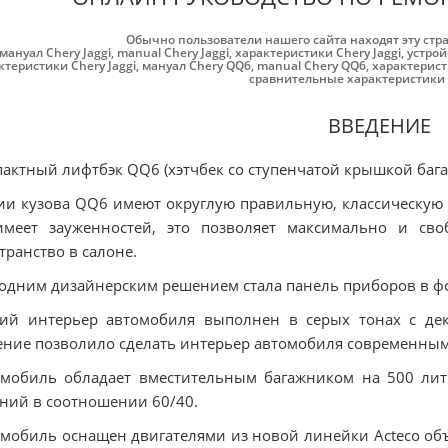
Обычно пользователи нашего сайта находят эту стр
мануал Chery Jaggi
,
manual Chery Jaggi
,
характеристики Chery Jaggi
,
устрой
ктеристики Chery Jaggi
,
мануал Chery QQ6
,
manual Chery QQ6
,
характерист
сравнительные характеристики
ВВЕДЕНИЕ
актный лифтбэк QQ6 (хэтчбек со ступенчатой крышкой багаж
и кузова QQ6 имеют округлую правильную, классическую 
имеет зауженностей, это позволяет максимально и сво
транство в салоне.
одним дизайнерским решением стала панель приборов в фо
ий интерьер автомобиля выполнен в серых тонах с дек
ние позволило сделать интерьер автомобиля современны
омобиль обладает вместительным багажником на 500 ли
ний в соотношении 60/40.
мобиль оснащен двигателями из новой линейки Acteco объ