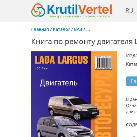
RU
электронные книги по ремонту авто
Главная
/
Каталог
/
ВАЗ
/
...
Книга по ремонту двигателя L
Изд
Кате
Гл
В да
Озна
двиг
СОД