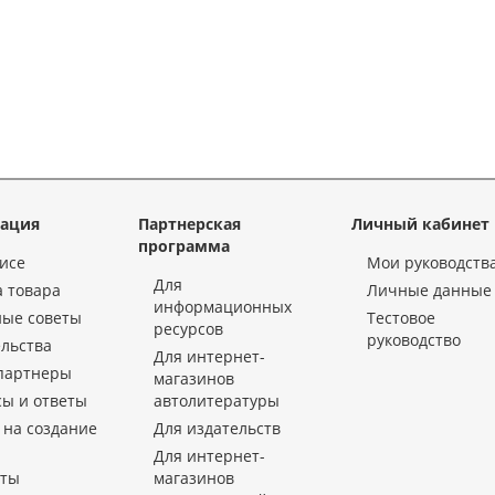
ация
Партнерская
Личный кабинет
программа
исе
Мои руководств
Для
 товара
Личные данные
информационных
ные советы
Тестовое
ресурсов
руководство
льства
Для интернет-
партнеры
магазинов
ы и ответы
автолитературы
 на создание
Для издательств
Для интернет-
кты
магазинов