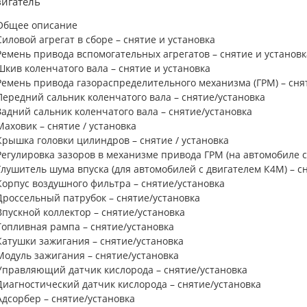
игатель
Общее описание
Силовой агрегат в сборе – снятие и установка
Ремень привода вспомогательных агрегатов – снятие и установк
Шкив коленчатого вала – снятие и установка
Ремень привода газораспределительного механизма (ГРМ) – снят
Передний сальник коленчатого вала – снятие/установка
Задний сальник коленчатого вала – снятие/установка
Маховик – снятие / установка
Крышка головки цилиндров – снятие / установка
Регулировка зазоров в механизме привода ГРМ (на автомобиле 
Глушитель шума впуска (для автомобилей с двигателем К4М) – с
Корпус воздушного фильтра – снятие/установка
Дроссельный патрубок – снятие/установка
Впускной коллектор – снятие/установка
Топливная рампа – снятие/установка
Катушки зажигания – снятие/установка
Модуль зажигания – снятие/установка
Управляющий датчик кислорода – снятие/установка
Диагностический датчик кислорода – снятие/установка
Адсорбер – снятие/установка