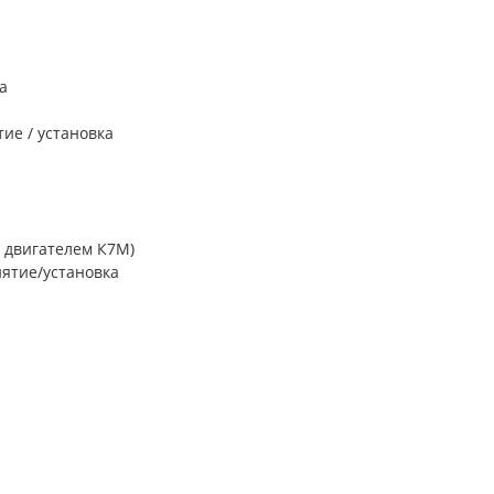
а
ие / установка
с двигателем К7М)
нятие/установка