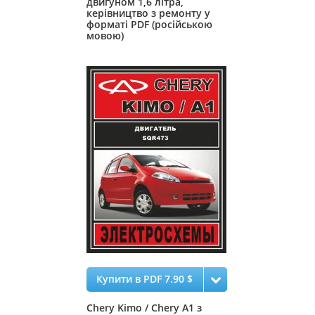
двигуном 1,6 літра,
керівництво з ремонту у
форматі PDF (російською
мовою)
Купити в PDF 7.90 $
Chery Kimo / Chery А1 з