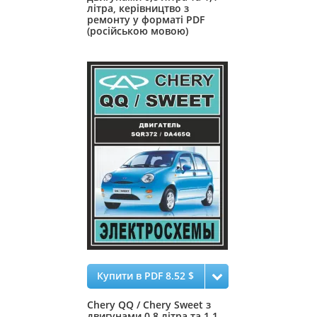
літра, керівництво з
ремонту у форматі PDF
(російською мовою)
Купити в PDF 8.52 $
Chery QQ / Chery Sweet з
двигунами 0,8 літра та 1,1