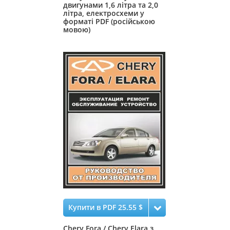
двигунами 1,6 літра та 2,0
літра, електросхеми у
форматі PDF (російською
мовою)
Купити в PDF 25.55 $
Chery Fora / Chery Elara з