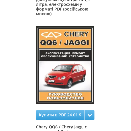
літра, електросхеми у
форматі PDF (російською
мовою)
Купити в PDF 24.01 $
Chery QQ6 / Chery Jaggi c