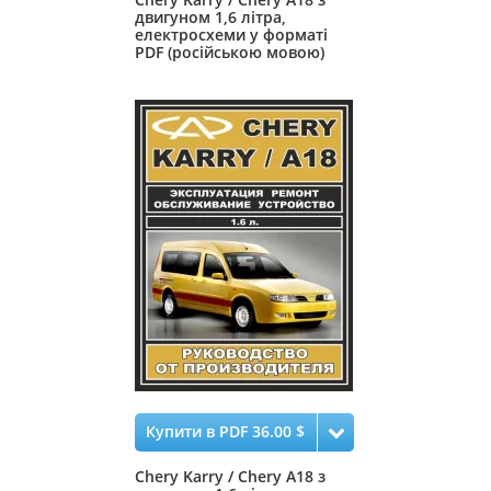
двигуном 1,6 літра,
електросхеми у форматі
PDF (російською мовою)
Купити в PDF 36.00 $
Chery Karry / Chery А18 з