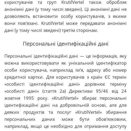
користувачів та груп KrutilVertel також обробляє
анонімні дані (у тому числі зведені). Ці анонімні дані не
дозволяють встановити особу користувачів, з якими
вони пов'язані. KrutilVertel може передавати анонімні
дані (у тому числі зведені) третім сторонам.
Персональні ідентифікаційні дані
Персональні ідентифікаційні дані — це інформація, яку
можна використовувати як унікальний ідентифікатор
особи користувача, наприклад ім'я, адресу або номер
кредитної картки. Для користувачів з країн ЄС термін
«особисті ідентифікаційні дані» дорівнює терміну
«особисті дані» (стаття 2a) Директиви 95/46 від 24
жовтня 1995 року. «KrutilVertel» збирає персональні
ідентифікаційні дані на добровільній основі, але для
деяких продуктів та послуг «KrutilVertel» збирання
персональних даних може бути обов'язковим,
наприклад, якщо це необхідно для отримання доступу