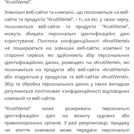
"KrutilVertel".
Зовнішні веб-сайти та компанії, що посилаються на веб-
сайти та продукти "KrutilVertel", і ті, на які, у свою чергу,
посилаються веб-сайти та продукти "KrutilVertel",
можуть збирати персональні ідентифікаційні дані
користувачів. Політика конфіденційності «KrutilVertel»
не поширюється на зовнішні веб-сайти, компанії та
сторонні сервіси, які здійснюють збір персональних
ідентифікаційних даних, розміщені на «KrutilVertel», які
посилаються на продукти або веб-сайти «KrutilVertel»
або згадуються у продуктах та веб-сайтах «KrutilVertel».
Збір та обробка персональних даних у таких випадках
регулюються політиками конфіденційності відповідних
компаній та веб-сайтів.
"KrutilVertel" може розкривати персональні
ідентифікаційні дані на вимогу судових або
правоохоронних органів. У разі реорганізації, продажу
чи злиття компанія може передати персональні