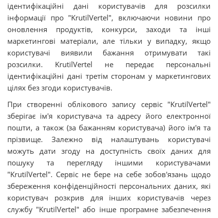
ідентифікаційні дані користувачів для розсилки
інформації про "KrutilVertel", включаючи новини про
оновлення продуктів, конкурси, заходи та інші
маркетингові матеріали, але тільки у випадку, якщо
користувачі виявили бажання отримувати такі
розсилки. KrutilVertel не передає персональні
ідентифікаційні дані третім сторонам у маркетингових
цілях без згоди користувачів.
При створенні облікового запису сервіс "KrutilVertel"
зберігає ім'я користувача та адресу його електронної
пошти, а також (за бажанням користувача) його ім'я та
прізвище. Залежно від налаштувань користувачі
можуть дати згоду на доступність своїх даних для
пошуку та перегляду іншими користувачами
"KrutilVertel". Сервіс не бере на себе зобов'язань щодо
збереження конфіденційності персональних даних, які
користувач розкрив для інших користувачів через
службу "KrutilVertel" або інше програмне забезпечення