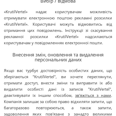
Вибір / відмова
«KrutilVertel» надає користувачам можливість
отримувати електронною поштою рекламні розсилки
«KrutilVertel». Користувачі можуть відмовитись від
отримання цих повідомлень. Інструкції зі скасування
рекламної розсилки «KrutilVertel» надсилаються
користувачам у повідомленнях електронної пошти.
Внесення змін, оновлення та видалення
персональних даних
Якщо вас турбує достовірність особистих даних, що
зберігаються "KrutilVertel", ви хочете переглянути,
отримати доступ, внести зміни та виправити їх або
видалити особисті дані із записів "KrutilVertel",
деактивувати їх іншим способом,
зв'яжіться з нами
.
Компанія залишає за собою право відхиляти запити, що
багаторазово повторюються, а також запити,
задоволення яких пов'язане з занадто великими