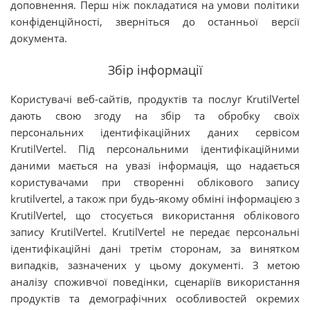
доповнення. Перш ніж покладатися на умови політики
конфіденційності, зверніться до останньої версії
документа.
Збір інформації
Користувачі веб-сайтів, продуктів та послуг KrutilVertel
дають свою згоду на збір та обробку своїх
персональних ідентифікаційних даних сервісом
KrutilVertel. Під персональними ідентифікаційними
даними мається на увазі інформація, що надається
користувачами при створенні облікового запису
krutilvertel, а також при будь-якому обміні інформацією з
KrutilVertel, що стосується використання облікового
запису KrutilVertel. KrutilVertel не передає персональні
ідентифікаційні дані третім сторонам, за винятком
випадків, зазначених у цьому документі. З метою
аналізу споживчої поведінки, сценаріїв використання
продуктів та демографічних особливостей окремих