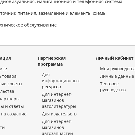
диовизуальная, навигационная и телефонная система
точник питания, заземление и элементы схемы
ехническое обслуживание
ация
Партнерская
Личный кабинет
программа
исе
Мои руководств
Для
 товара
Личные данные
информационных
ные советы
Тестовое
ресурсов
руководство
льства
Для интернет-
партнеры
магазинов
ы и ответы
автолитературы
 на создание
Для издательств
Для интернет-
кты
магазинов
автозапчастей