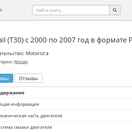
il (T30) с 2000 по 2007 год в формате
ательство:
Motorist
гории:
Nissan
авы
Отзывы
одержание
бщая информация
ханическая часть двигателя
стема смазки двигателя