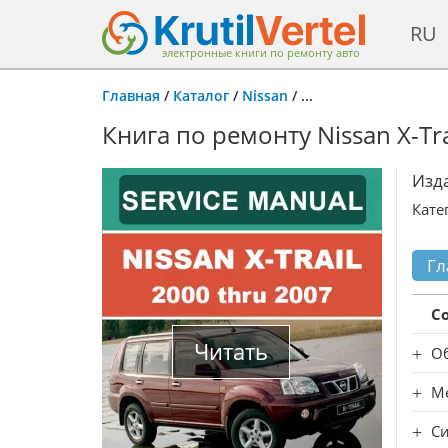
RU
электронные книги по ремонту авто
Главная
/
Каталог
/
Nissan
/
...
Книга по ремонту Nissan X-Tra
Изд
Кате
Гл
С
Читать
О
Ме
Си