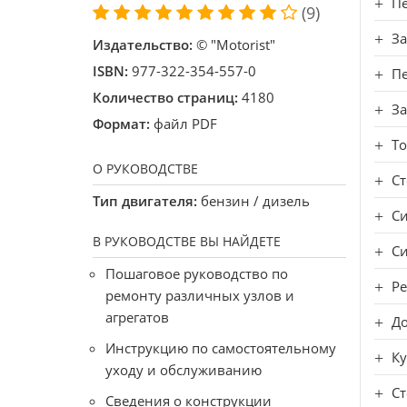
П
(9)
З
Издательство:
© "Motorist"
ISBN:
977-322-354-557-0
Пе
Количество страниц:
4180
За
Формат:
файл PDF
То
О РУКОВОДСТВЕ
Ст
Тип двигателя:
бензин / дизель
Си
В РУКОВОДСТВЕ ВЫ НАЙДЕТЕ
Си
Пошаговое руководство по
Ре
ремонту различных узлов и
агрегатов
До
Инструкцию по самостоятельному
Ку
уходу и обслуживанию
Ст
Сведения о конструкции