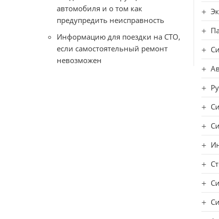
автомобиля и о том как
Эк
предупредить неисправность
П
Информацию для поездки на СТО,
если самостоятельный ремонт
С
невозможен
А
Ру
Си
С
И
Ст
Си
Си