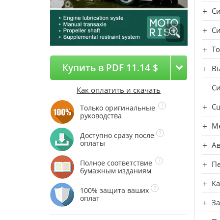
Си
Си
То
Купить в PDF 11.14 $
В
Си
Как оплатить и скачать
С
Только оригинальные
руководства
Ме
Доступно сразу после
оплаты
Ав
Полное соответствие
П
бумажным изданиям
К
100% защита ваших
оплат
За