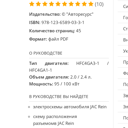
(10)
Си
Издательство:
© "Авторесурс"
Г
ISBN:
978-123-6589-03-3-1
Ст
Количество страниц:
45
Формат:
файл PDF
В
Ук
О РУКОВОДСТВЕ
П
Тип двигателя:
HFC4GA3-1 /
HFC4GA1-1
Фо
Объем двигателя:
2.0 / 2.4 л.
Мощность:
95 / 100 кВт
По
Зв
В РУКОВОДСТВЕ ВЫ НАЙДЕТЕ
электросхемы автомобиля JAC Rein
Эл
схему расположения
П
разъемомв JAC Rein