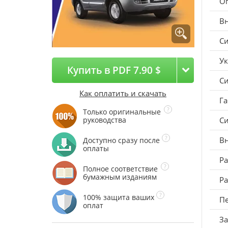
О
В
Си
У
Купить в PDF 7.90 $
Си
Как оплатить и скачать
Га
Только оригинальные
руководства
Си
Вн
Доступно сразу после
оплаты
Ра
Полное соответствие
бумажным изданиям
Ра
100% защита ваших
Пе
оплат
За