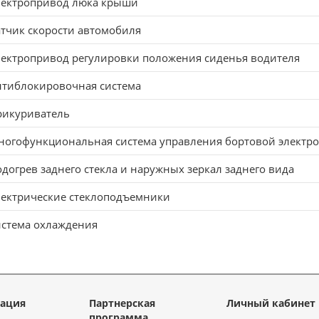
лектропривод люка крыши
тчик скорости автомобиля
ектропривод регулировки положения сиденья водителя
нтиблокировочная система
рикуриватель
ногофункциональная система управления бортовой электр
догрев заднего стекла и наружных зеркал заднего вида
лектрические стеклоподъемники
истема охлаждения
ация
Партнерская
Личный кабинет
программа