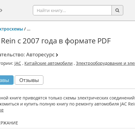
ектросхемы
/
...
Rein с 2007 года в формате PDF
ательство:
Авторесурс
гории:
JAC
,
Китайские автомобили
,
Электрооборудование и эл
авы
Отзывы
нной книге приводятся только схемы злектрических соединений
комиться и купить полную книгу по ремонту автомобиля JAC Rei
ке
ЕРЖАНИЕ