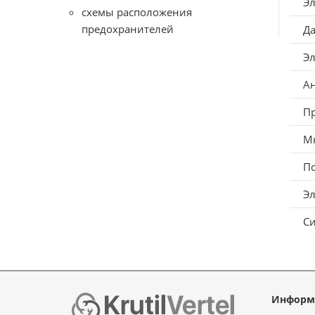
Э
схемы расположения
предохранителей
Да
Эл
А
П
М
По
Э
С
Информ