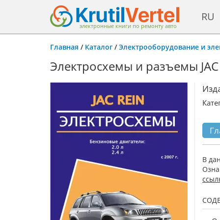
RU
электронные книги по ремонту авто
Главная
/
Каталог
/
Электрооборудование и эл
Электросхемы и разъемы JAC 
Изд
Кате
Гл
В да
Озна
ссыл
СОД