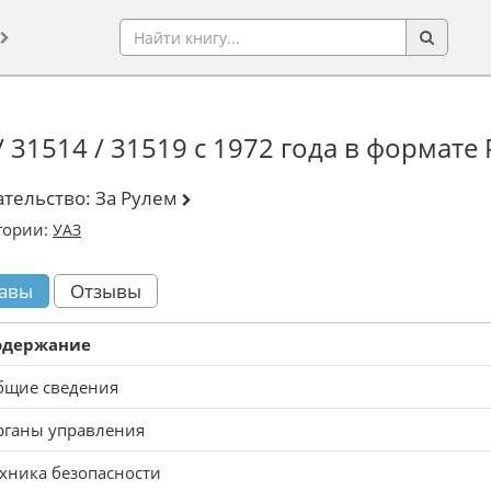
 31514 / 31519 с 1972 года в формате
ательство:
За Рулем
гории:
УАЗ
авы
Отзывы
одержание
бщие сведения
рганы управления
хника безопасности