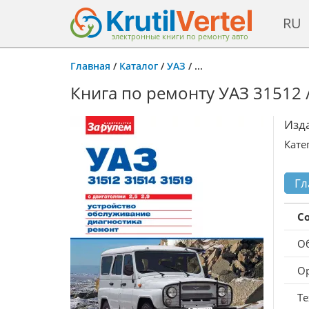
RU
электронные книги по ремонту авто
Главная
/
Каталог
/
УАЗ
/
...
Книга по ремонту УАЗ 31512 /
Изд
Кате
Гл
С
О
О
Те