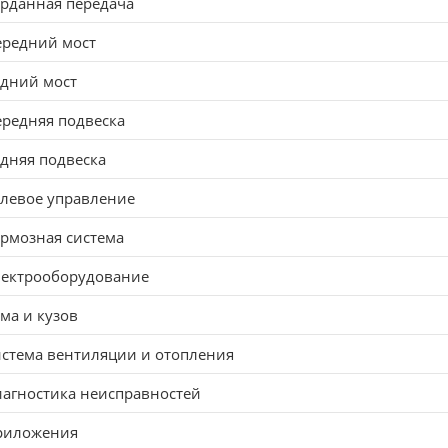
рданная передача
ередний мост
адний мост
редняя подвеска
дняя подвеска
левое управление
рмозная система
лектрооборудование
ма и кузов
стема вентиляции и отопления
агностика неисправностей
риложения