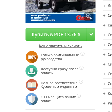
Дв
Си
Ка
Купить в PDF 13.76 $
Си
Си
Как оплатить и скачать
Си
Только оригинальные
руководства
С
Доступно сразу после
оплаты
Си
Полное соответствие
С
бумажным изданиям
Ко
100% защита ваших
оплат
Ра