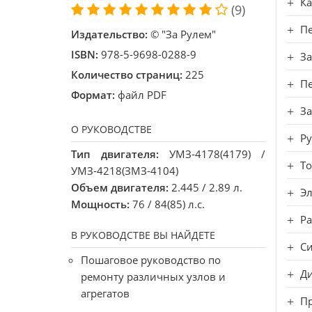
Ка
(9)
П
Издательство:
© "За Рулем"
ISBN:
978-5-9698-0288-9
З
Количество страниц:
225
Пе
Формат:
файл PDF
За
О РУКОВОДСТВЕ
Ру
Тип двигателя:
УМЗ-4178(4179) /
То
УМЗ-4218(ЗМЗ-4104)
Объем двигателя:
2.445 / 2.89 л.
Э
Мощность:
76 / 84(85) л.с.
Ра
В РУКОВОДСТВЕ ВЫ НАЙДЕТЕ
Си
Пошаговое руководство по
Ди
ремонту различных узлов и
агрегатов
П