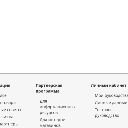
ация
Партнерская
Личный кабинет
программа
исе
Мои руководств
Для
 товара
Личные данные
информационных
ные советы
Тестовое
ресурсов
руководство
льства
Для интернет-
партнеры
магазинов