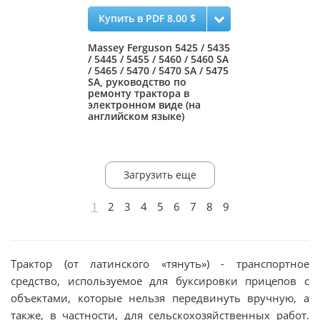
Купить в PDF 8.00 $
Massey Ferguson 5425 / 5435
/ 5445 / 5455 / 5460 / 5460 SA
/ 5465 / 5470 / 5470 SA / 5475
SA, руководство по
ремонту трактора в
электронном виде (на
английском языке)
Загрузить еще
1
2
3
4
5
6
7
8
9
Трактор (от латинского «тянуть») - транспортное
средство, используемое для буксировки прицепов с
объектами, которые нельзя передвинуть вручную, а
также, в частности, для сельскохозяйственных работ.