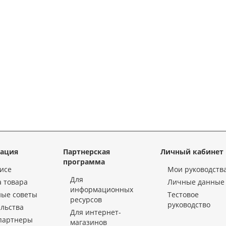
ация
Партнерская
Личный кабинет
программа
исе
Мои руководств
Для
 товара
Личные данные
информационных
ные советы
Тестовое
ресурсов
руководство
льства
Для интернет-
партнеры
магазинов