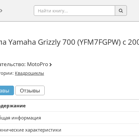
а Yamaha Grizzly 700 (YFM7FGPW) с 20
ательство:
MotoPro
гории:
Квадроциклы
авы
Отзывы
одержание
бщая информация
хнические характеристики