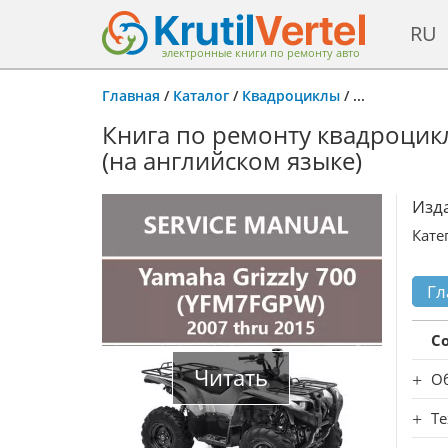
RU
электронные книги по ремонту авто
Главная
/
Каталог
/
Квадроциклы
/
...
Книга по ремонту квадроцикл
(на английском языке)
Изд
Кате
Гл
С
Читать
О
Те