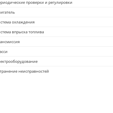
риодические проверки и регулировки
игатель
истема охлаждения
стема впрыска топлива
рансмиссия
асси
лектрооборудование
транение неисправностей