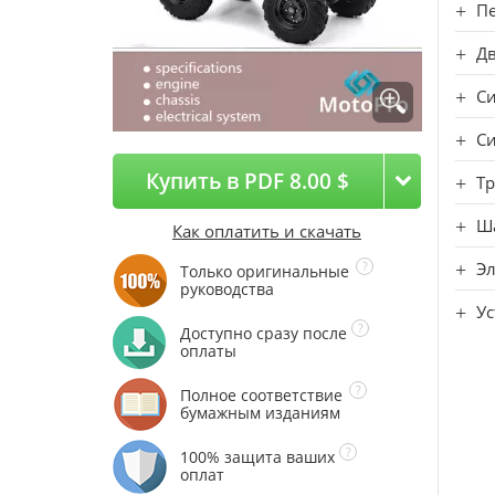
Пе
Дв
С
Си
Купить в PDF 8.00 $
Т
Ш
Как оплатить и скачать
Э
Только оригинальные
руководства
Ус
Доступно сразу после
оплаты
Полное соответствие
бумажным изданиям
100% защита ваших
оплат