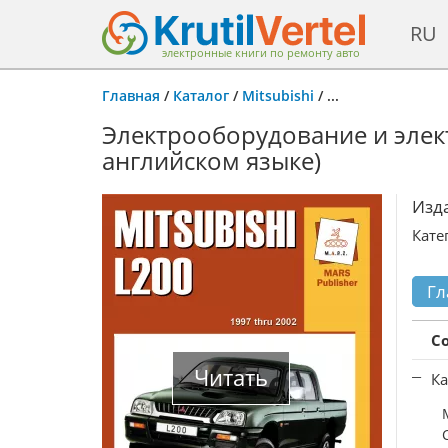
RU
электронные книги по ремонту авто
Главная
/
Каталог
/
Mitsubishi
/
...
Электрооборудование и элект
английском языке)
Изд
Кате
Гл
С
Читать
Ка