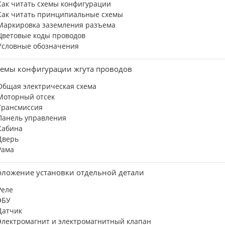
Как читать схемы конфигурации
Как читать принципиальные схемы
Маркировка заземления разъема
Цветовые коды проводов
Условные обозначения
емы конфигурации жгута проводов
Общая электрическая схема
Моторный отсек
Трансмиссия
Панель управления
Кабина
Дверь
Рама
ложение установки отдельной детали
Реле
ЭБУ
Датчик
Электромагнит и электромагнитный клапан