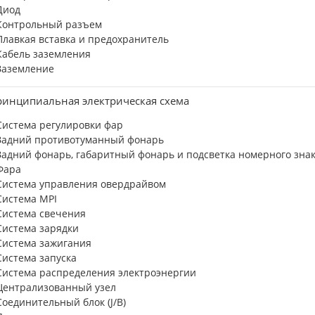
Диод
Контрольный разъем
Плавкая вставка и предохранитель
Кабель заземления
Заземление
инципиальная электрическая схема
Система регулировки фар
Задний противотуманный фонарь
Задний фонарь, габаритный фонарь и подсветка номерного зна
Фара
Система управления овердрайвом
Система MPI
Система свечения
Система зарядки
Система зажигания
Система запуска
Система распределения электроэнергии
Централизованный узел
Соединительный блок (J/B)