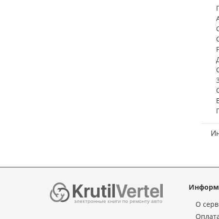
И
Информ
электронные книги по ремонту авто
О серв
Оплата