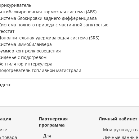
Прикуриватель
Антиблокировочная тормозная система (ABS)
Система блокировки заднего дифференциала
Система полного привода с частичной занятостью
Реостат
Дополнительная удерживающая система (SRS)
Система иммобилайзера
Зуммер контроля освещения
Сиденье с подогревом
Вентилятор интеркулера
Подогреватель топливной магистрали
ндекс
ация
Партнерская
Личный кабинет
программа
исе
Мои руководств
Для
 товара
Личные данные