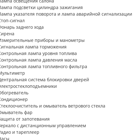
Лампа освещения салона
Лампа подсветки цилиндра зажигания
Лампа указателя поворота и лампа аварийной сигнализации
Стоп-сигнал
Фонарь заднего хода
Сирена
Измерительные приборы и манометры
Сигнальная лампа торможения
Контрольная лампа уровня топлива
Контрольная лампа давления масла
Контрольная лампа топливного фильтра
Мультиметр
Центральная система блокировки дверей
Электростеклоподъемники
Обогреватель
Кондиционер
Стеклоочиститель и омыватель ветрового стекла
Омыватель фар
Защита от запотевания
Зеркало с дистанционным управлением
Радио и тареплеер
Часы