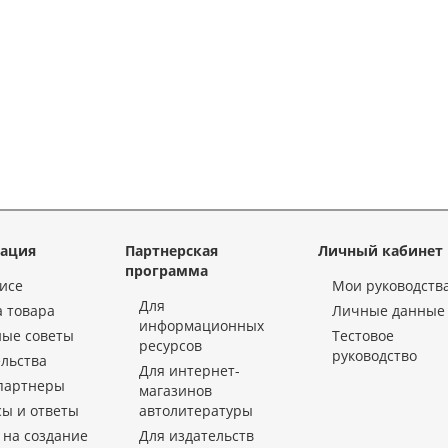
ация
Партнерская
Личный кабинет
программа
исе
Мои руководств
Для
 товара
Личные данные
информационных
ные советы
Тестовое
ресурсов
руководство
льства
Для интернет-
партнеры
магазинов
ы и ответы
автолитературы
 на создание
Для издательств