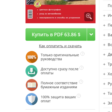
По
Ин
Пе
Купить в PDF 63.86 $
В
В
Как оплатить и скачать
Дв
Только оригинальные
руководства
Т
Доступно сразу после
оплаты
Хо
Полное соответствие
Ру
бумажным изданиям
То
100% защита ваших
оплат
Э