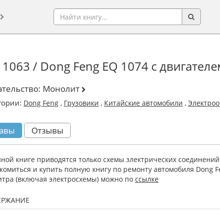
1063 / Dong Feng EQ 1074 c двигателе
ательство:
Монолит
гории:
Dong Feng
,
Грузовики
,
Китайские автомобили
,
Электроо
авы
Отзывы
нной книге приводятся только схемы злектрических соединений
комиться и купить полную книгу по ремонту автомобиля Dong Fe
литра (включая электросхемы) можно по
ссылке
ЕРЖАНИЕ