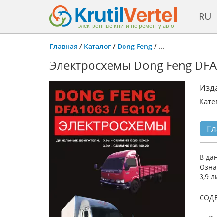
RU
электронные книги по ремонту авто
Главная
/
Каталог
/
Dong Feng
/
...
Электросхемы Dong Feng DFA 
Изд
Кате
Гл
В да
Озна
3,9 
СОД