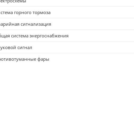
лектросхемы
стема горного тормоза
варийная сигнализация
щая система энергоснабжения
уковой сигнал
ротивотуманные фары